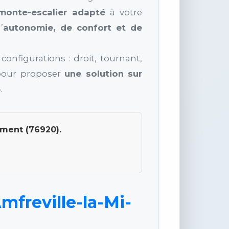
monte-escalier adapté
à votre
’
autonomie, de confort et de
onfigurations : droit, tournant,
r pour proposer
une solution sur
6
.
ement (76920).
mfreville-la-Mi-