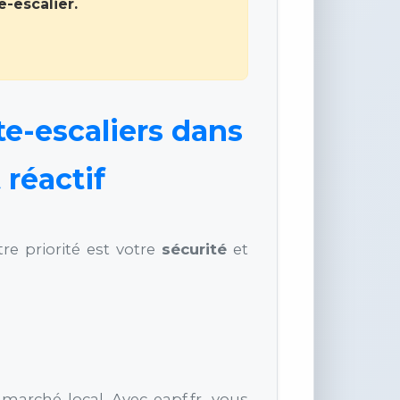
-escalier.
te-escaliers dans
 réactif
tre priorité est votre
sécurité
et
arché local. Avec eapf.fr, vous