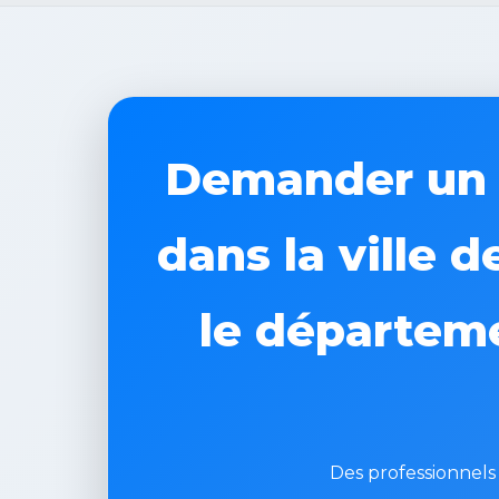
Demander un d
dans la ville 
le départeme
Des professionnels q