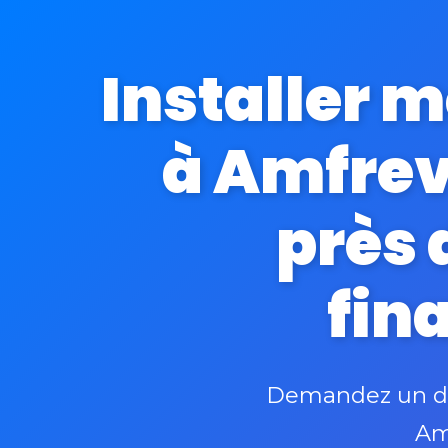
Installer 
à Amfrev
près 
fin
Demandez un dev
Am