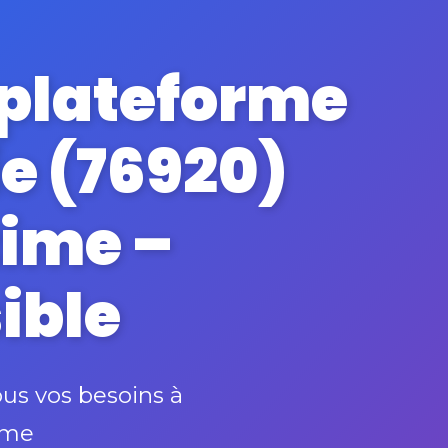
 plateforme
e (76920)
time –
ible
us vos besoins à
ime