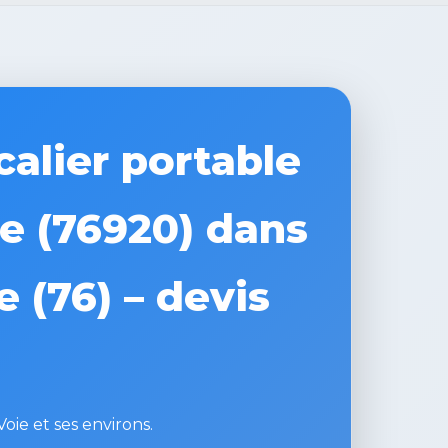
alier portable
ie (76920) dans
 (76) – devis
Voie et ses environs.